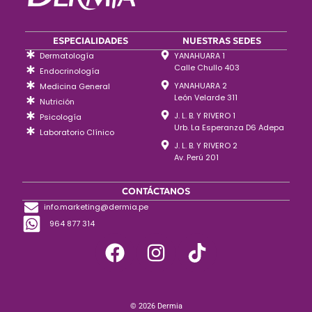
ESPECIALIDADES
NUESTRAS SEDES
Dermatología
YANAHUARA 1
Calle Chullo 403
Endocrinología
YANAHUARA 2
Medicina General
León Velarde 311
Nutrición
J. L. B. Y RIVERO 1
Psicología
Urb. La Esperanza D6 Adepa
Laboratorio Clínico
J. L. B. Y RIVERO 2
Av. Perú 201
CONTÁCTANOS
info.marketing@dermia.pe
964 877 314
© 2026 Dermia