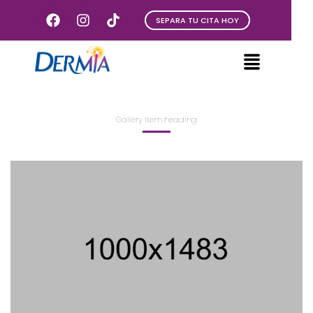
SEPARA TU CITA HOY
Gallery item heading