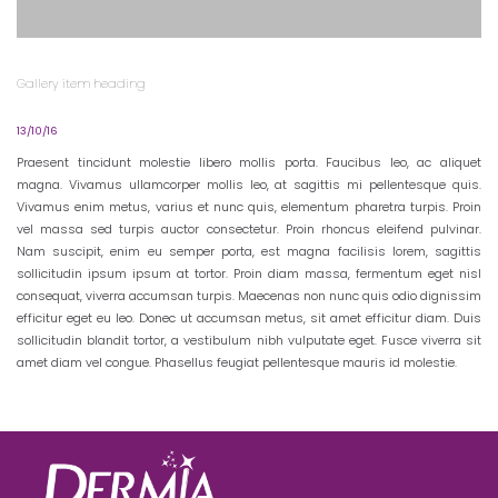
Gallery item heading
13/10/16
Praesent tincidunt molestie libero mollis porta. Faucibus leo, ac aliquet
magna. Vivamus ullamcorper mollis leo, at sagittis mi pellentesque quis.
Vivamus enim metus, varius et nunc quis, elementum pharetra turpis. Proin
vel massa sed turpis auctor consectetur. Proin rhoncus eleifend pulvinar.
Nam suscipit, enim eu semper porta, est magna facilisis lorem, sagittis
sollicitudin ipsum ipsum at tortor. Proin diam massa, fermentum eget nisl
consequat, viverra accumsan turpis. Maecenas non nunc quis odio dignissim
efficitur eget eu leo. Donec ut accumsan metus, sit amet efficitur diam. Duis
sollicitudin blandit tortor, a vestibulum nibh vulputate eget. Fusce viverra sit
amet diam vel congue. Phasellus feugiat pellentesque mauris id molestie.